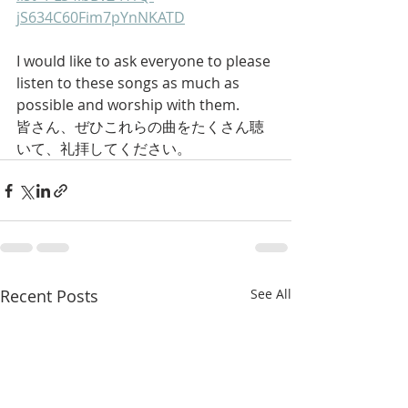
jS634C60Fim7pYnNKATD
I would like to ask everyone to please 
listen to these songs as much as 
possible and worship with them. 
皆さん、ぜひこれらの曲をたくさん聴
いて、礼拝してください。
Recent Posts
See All