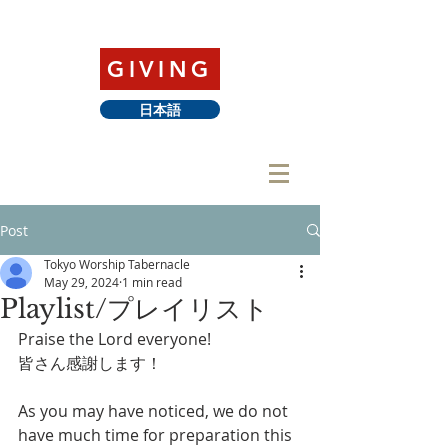
GIVING
日本語
Post
Tokyo Worship Tabernacle
May 29, 2024
1 min read
Playlist/プレイリスト
Praise the Lord everyone!
皆さん感謝します！
As you may have noticed, we do not 
have much time for preparation this 