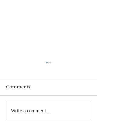
Updates! アップデート
Prayer & Fast
＆断食
Praise the Lord everyone.
皆さん主をほめたたえます。
Hello everyone, i
Comments
The conference is next
preparation for t
week!! Are you excited?? も
conference, we wo
う大会が来週に迫ってます
to go on a fast t
Write a comment...
ね！ ① This weekend's
さん！全国大会に
rehearsals will...
断食をしたいと思
★Dates/日程: ...